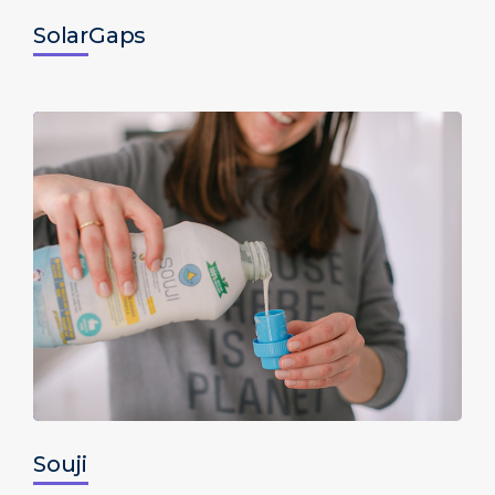
SolarGaps
Souji