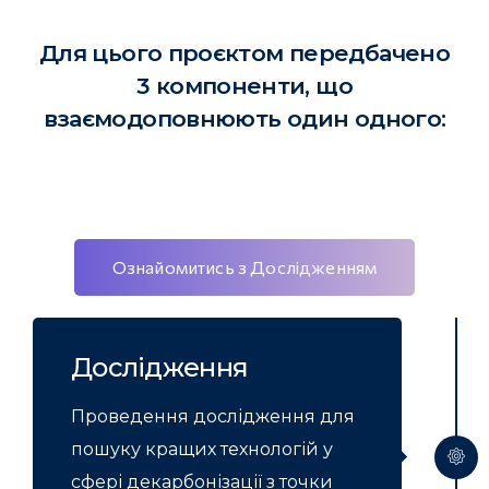
Для цього проєктом передбачено
3 компоненти, що
взаємодоповнюють один одного:
Ознайомитись з Дослідженням
Дослідження
Проведення дослідження для
пошуку кращих технологій у
сфері декарбонізації з точки